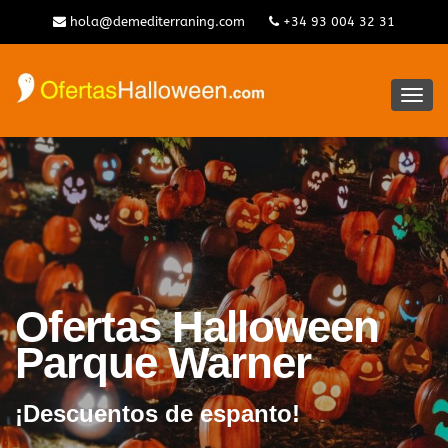
hola@demediterraning.com
+34 93 004 32 31
Alter
la
nave
Ofertas Halloween
Parque Warner
¡Descuentos de espanto!