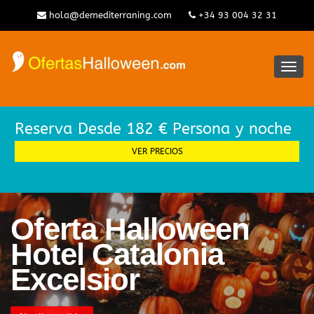
hola@demediterraning.com
+34 93 004 32 31
Alter
la
nave
Reserva Desde 182 € Persona y noche
VER PRECIOS
Oferta Halloween
Hotel Catalonia
Excelsior