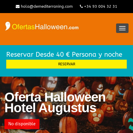
hola@demediterraning.com
+34 93 004 32 31
Alter
la
nave
Reservar Desde 40 € Persona y noche
RESERVAR
Oferta Halloween
Hotel Augustus
No disponible