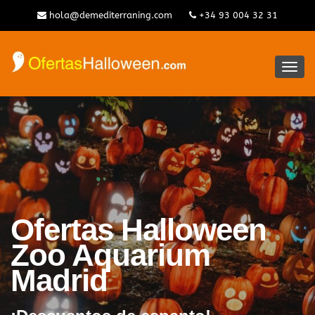
hola@demediterraning.com
+34 93 004 32 31
Alter
la
nave
Ofertas Halloween
Zoo Aquarium
Madrid