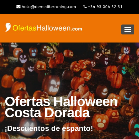
hola@demediterraning.com
+34 93 004 32 31
Alter
la
nave
Ofertas Halloween
Costa Dorada
¡Descuentos de espanto!