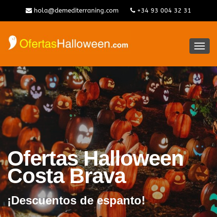
hola@demediterraning.com
+34 93 004 32 31
Alter
la
nave
Ofertas Halloween
Costa Brava
¡Descuentos de espanto!