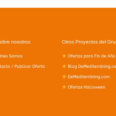
Volver a la página principal
obre nosotros
Otros Proyectos del Gr
énes Somos
Ofertas para Fin de Año
acto / Publicar Oferta
Blog DeMediterràning.c
DeMediterràning.com
Ofertas Halloween