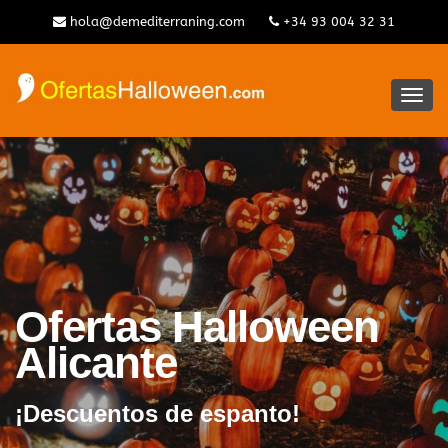
hola@demediterraning.com
+34 93 004 32 31
Alter
la
nave
Ofertas Halloween
Alicante
¡Descuentos de espanto!